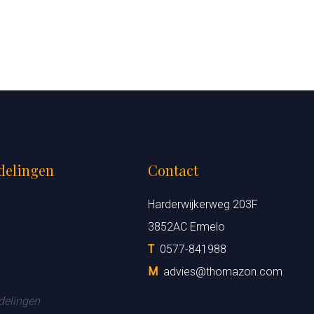
delingen
Contact
Harderwijkerweg 203F
3852AC Ermelo
T
0577-841988
M
advies@thomazon.com
delingen