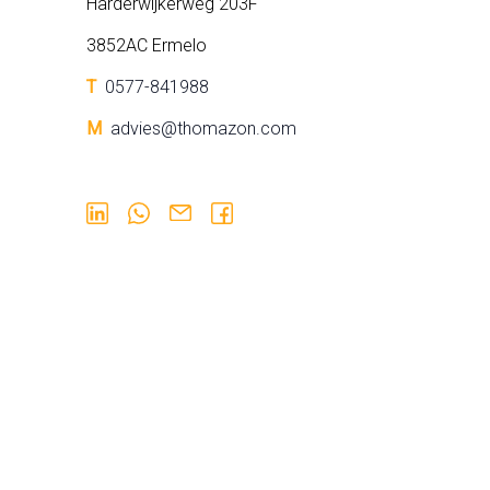
Harderwijkerweg 203F
3852AC Ermelo
T
0577-841988
M
advies@thomazon.com