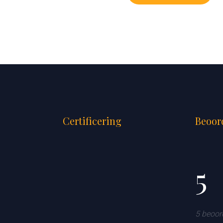
Certificering
Beoor
5
5 beoor