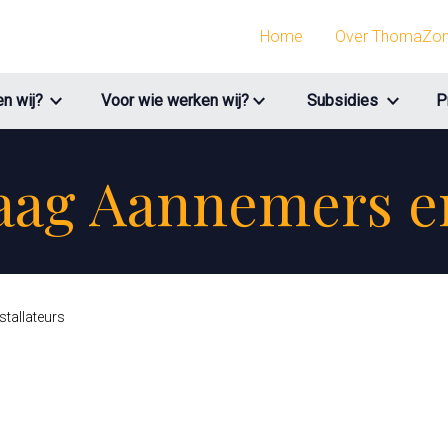
Home
Over ThomaZo
n wij?
Voor wie werken wij?
Subsidies
P
aag Aannemers en
tallateurs