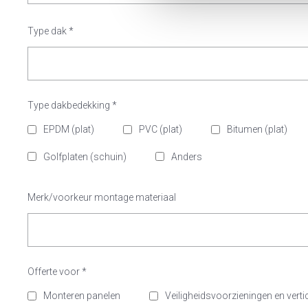
Type dak
*
Type dakbedekking
*
EPDM (plat)
PVC (plat)
Bitumen (plat)
Golfplaten (schuin)
Anders
Merk/voorkeur montage materiaal
Offerte voor
*
Monteren panelen
Veiligheidsvoorzieningen en verti