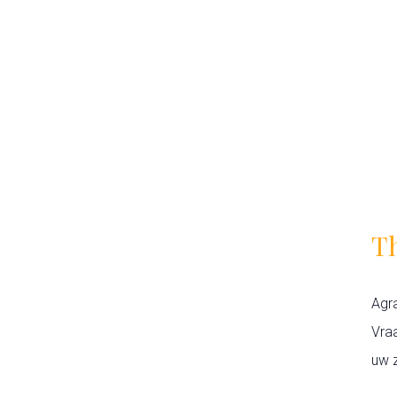
T
Agr
Vra
uw 