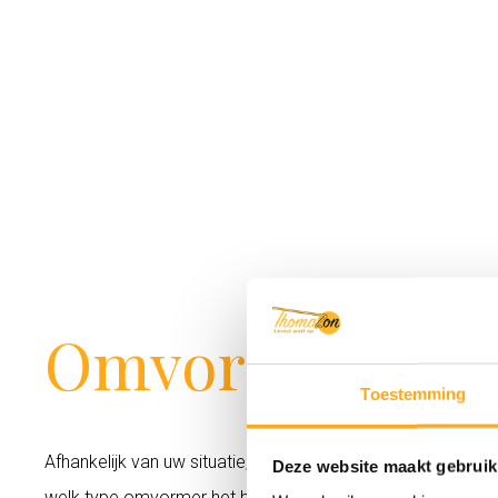
Omvormers Del
Toestemming
Afhankelijk van uw situatie, lengte van uw (stal)dak en h
Deze website maakt gebruik
welk type omvormer het beste bij u past. Delta omvormers z