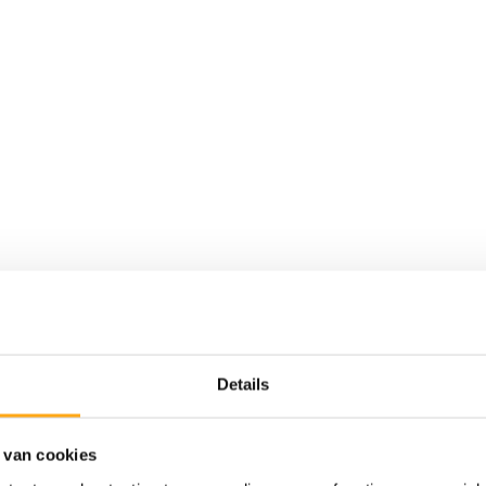
ta
Details
et aantal zonnepanelen bepalen we samen
 van cookies
ijn verkrijgbaar in verschillende soorten.