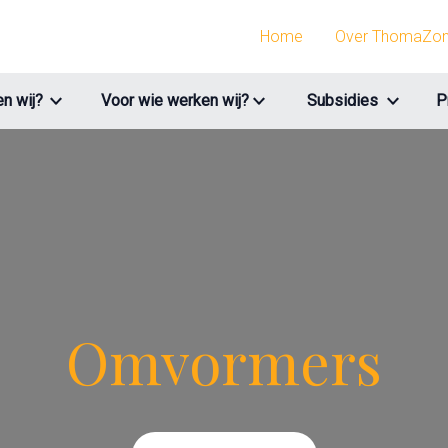
Home
Over ThomaZo
n wij?
Voor wie werken wij?
Subsidies
P
Omvormers