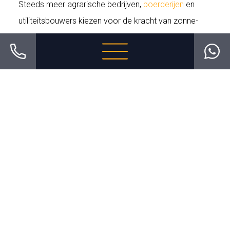
Steeds meer agrarische bedrijven,
boerderijen
en
utiliteitsbouwers kiezen voor de kracht van zonne-
energie. Dankzij aantrekkelijke regelingen is de stap
naar zonnepanelen nu interessanter dan ooit.
Bij ThomaZon gaan we verder dan alleen de
installatie. Wij bieden een totaaloplossing: van
advies
en levering
tot professionele installatie vanaf 50
panelen, maar ook
service en onderhoud
, verwijderen
en terugplaatsen bij dakrenovatie en het uitvoeren
van een
Scope 12 inspectie
voor verzekeringen en
veiligheid.
Ontdek wat zonne-energie voor uw onderneming kan