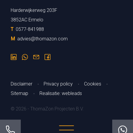
Harderwijkerweg 203F
3852AC Ermelo
T
0577-841988
M
advies@thomazon.com
Disclaimer
Privacy policy
Cookies
Sitemap
Realisatie: webleads
© 2026 - ThomaZon Projecten B.V.