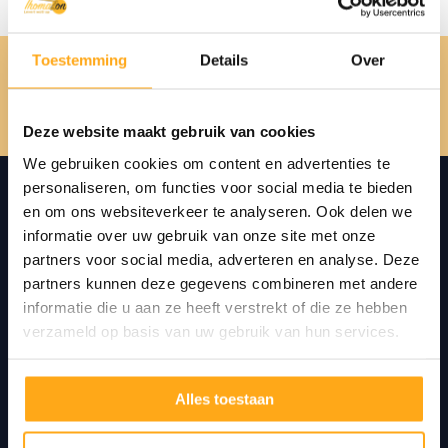
Toestemming
Details
Over
Vorige
Volgende
project
project
Deze website maakt gebruik van cookies
We gebruiken cookies om content en advertenties te
personaliseren, om functies voor social media te bieden
en om ons websiteverkeer te analyseren. Ook delen we
informatie over uw gebruik van onze site met onze
partners voor social media, adverteren en analyse. Deze
ThomaZon
partners kunnen deze gegevens combineren met andere
informatie die u aan ze heeft verstrekt of die ze hebben
Over ThomaZon
verzameld op basis van uw gebruik van hun services.
Nieuws
FAQ
Alles toestaan
Certificeringen en normering