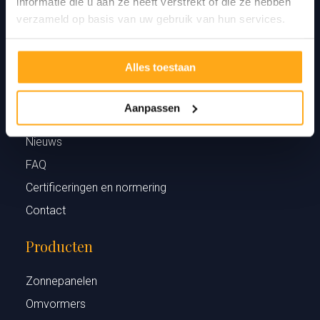
informatie die u aan ze heeft verstrekt of die ze hebben
verzameld op basis van uw gebruik van hun services.
Alles toestaan
ThomaZon
Aanpassen
Over ThomaZon
Nieuws
FAQ
Certificeringen en normering
Contact
Producten
Zonnepanelen
Omvormers