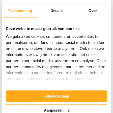
Hoe meer ruimte, hoe meer panelen, hoe meer
Toestemming
Details
Over
opbrengst. Wij adviseren altijd om minimaal 6
panelen te plaatsen, anders zijn de
Deze website maakt gebruik van cookies
aanschafkosten relatief hoog vs te opbrengst.
We gebruiken cookies om content en advertenties te
Mocht je een braakliggend terrein hebben, een
personaliseren, om functies voor social media te bieden
grote tuin of een weiland, is dit uitermate
en om ons websiteverkeer te analyseren. Ook delen we
geschikt om zonnepanelen neer te leggen. Een
informatie over uw gebruik van onze site met onze
partners voor social media, adverteren en analyse. Deze
gemiddeld zonnepaneel is zo’n 100 centimeter
partners kunnen deze gegevens combineren met andere
breed en 165 centimeter lang. Reken dus maar
informatie die u aan ze heeft verstrekt of die ze hebben
uit hoeveel panelen jij in je tuin of weiland kwijt
verzameld op basis van uw gebruik van hun services.
kunt. En houdt daarbij altijd rekening met de
opkomst / neergang van de zon en de ligging
Alles toestaan
van dit terrein.
Aanpassen