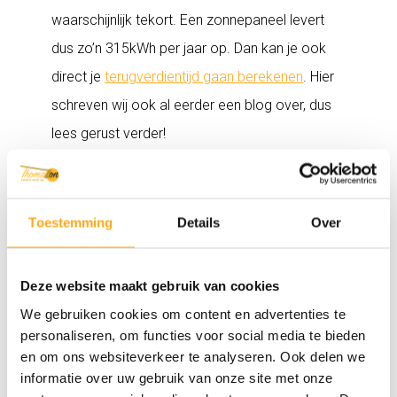
waarschijnlijk tekort. Een zonnepaneel levert
dus zo’n 315kWh per jaar op. Dan kan je ook
direct je
terugverdientijd gaan berekenen
. Hier
schreven wij ook al eerder een blog over, dus
lees gerust verder!
MEER INFORMATIE
OVER HET RENDEMENT
Toestemming
Details
Over
VAN ZONNEPANELEN?
Deze website maakt gebruik van cookies
We gebruiken cookies om content en advertenties te
personaliseren, om functies voor social media te bieden
Wil je meer weten over jouw persoonlijke
en om ons websiteverkeer te analyseren. Ook delen we
situatie en of zonnepanelen een goede
informatie over uw gebruik van onze site met onze
investering zijn voor jouw
bedrijfspand
of